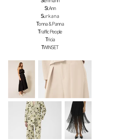
S
tehmann
S
t.Ann
S
urkana
T
onna & Panna
T
raffic People
T
ricia
T
WINSET