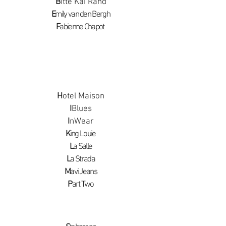
B
itte Kai Rand
E
mily van den Bergh
F
abienne Chapot
H
otel Maison
I
Blues
I
nWear
K
ing Louie
L
a Salle
L
a Strada
M
avi Jeans
P
art Two