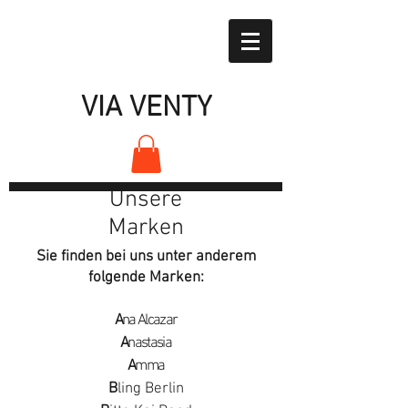
VIA VENTY
Unsere
Marken
Sie finden bei uns unter anderem
folgende Marken:
A
na Alcazar
A
nastasia
A
mma
B
ling Berlin