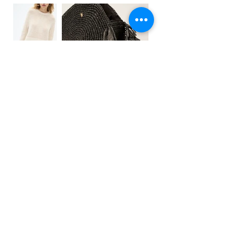
Wir suchen mit viel Liebe zum Detail
und mit großer Leidenschaft die
schönsten Highlights aus einer Vielzahl
von Kollektionen aus. Wöchentliche
Lieferungen garantieren ein sich ständig
wechselndes Sortiment, genießen Sie
Ihr Einkaufserlaubnis - wir
unterstützen
und beraten Sie gerne.